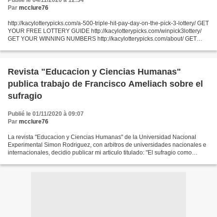
Publié le 04/11/2020 à 12:34
Par
mcclure76
http://kacylotterypicks.com/a-500-triple-hit-pay-day-on-the-pick-3-lottery/ GET
YOUR FREE LOTTERY GUIDE http://kacylotterypicks.com/winpick3lottery/
GET YOUR WINNING NUMBERS http://kacylotterypicks.com/about/ GET
YOUR LOTTERY SOFTWARE(BIG LOTTERIES)
http://kacylotterypicks.com/lotterysoftware/...
Revista "Educacion y Ciencias Humanas"
publica trabajo de Francisco Ameliach sobre el
sufragio
Publié le 01/11/2020 à 09:07
Par
mcclure76
La revista "Educacion y Ciencias Humanas" de la Universidad Nacional
Experimental Simon Rodriguez, con arbitros de universidades nacionales e
internacionales, decidio publicar mi articulo titulado: "El sufragio como
derecho humano garantizado en La Republica...