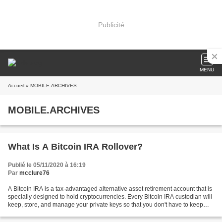
Publicité
MENU
Accueil
» MOBILE.ARCHIVES
MOBILE.ARCHIVES
What Is A Bitcoin IRA Rollover?
Publié le 05/11/2020 à 16:19
Par
mcclure76
A Bitcoin IRA is a tax-advantaged alternative asset retirement account that is
specially designed to hold cryptocurrencies. Every Bitcoin IRA custodian will
keep, store, and manage your private keys so that you don't have to keep
track of them yourself....