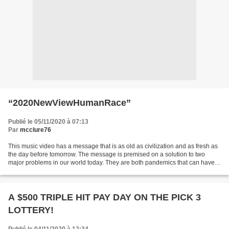
“2020NewViewHumanRace”
Publié le 05/11/2020 à 07:13
Par
mcclure76
This music video has a message that is as old as civilization and as fresh as
the day before tomorrow. The message is premised on a solution to two
major problems in our world today. They are both pandemics that can have a
fatal impact on all of humanity....
A $500 TRIPLE HIT PAY DAY ON THE PICK 3
LOTTERY!