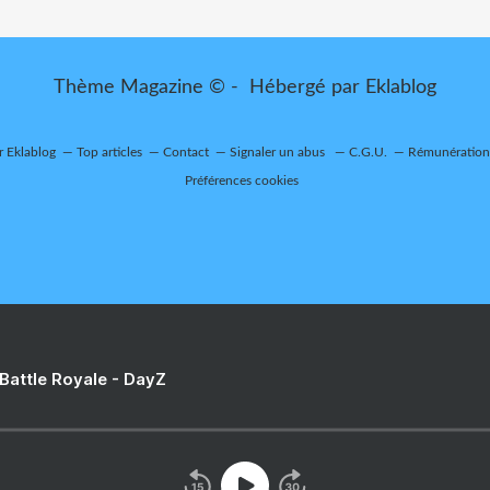
Thème Magazine © - Hébergé par
Eklablog
r Eklablog
Top articles
Contact
Signaler un abus
C.G.U.
Rémunération 
Préférences cookies
 Battle Royale - DayZ