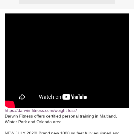
https://darwin-fitness.com/weight-loss/
Darwin Fitness offers certified personal training in Maitland,
Winter Park and Orlando area.
NEW JULY 2020! Brand new 1000 sq feet fully equipped and