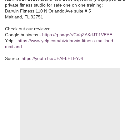
private fitness studio for safe one on one training:
Darwin Fitness 110 N Orlando Ave suite # 5
Maitland, FL 32751
Check out our reviews:
Google business -
https://g.page/r/CVgZAKdJTi1VEAE
Yelp -
https://www.yelp.com/biz/darwin-fitness-maitland-
maitland
Source:
https://youtu.be/UEAEbHLEYv4