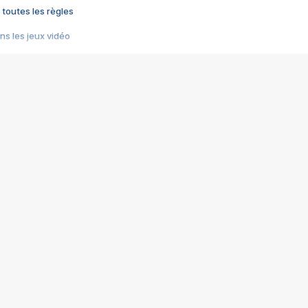
 toutes les règles
s les jeux vidéo
us choquant de Rockstar ? - Le scandale BULLY
e plus moche de Steam
du RÊVE tourne au CAUCHEMAR
pendant 8 heures
it… à tort
umiliés par un jeu vidéo
ire - Final Fantasy 8
ti un empire - Age of Empires
story DOFUS
tard, il crée l'un des pires jeux de tous les temps, MindsEye.