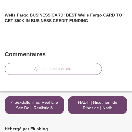
Wells Fargo BUSINESS CARD: BEST Wells Fargo CARD TO
GET $50K IN BUSINESS CREDIT FUNDING
Commentaires
Ajouter un commentaire
< Sexdollonline: Real Life
NADH | Nicotinamide
Sex Doll, Realistic &
Riboside | Nadh
Silicone Sex Dolls
Supplement & How It
Changed me >
Hébergé par Eklablog