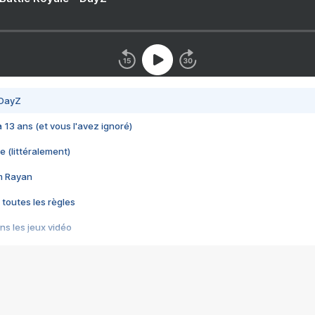
 DayZ
 a 13 ans (et vous l'avez ignoré)
e (littéralement)
im Rayan
 toutes les règles
s les jeux vidéo
us choquant de Rockstar ? - Le scandale BULLY
e plus moche de Steam
du RÊVE tourne au CAUCHEMAR