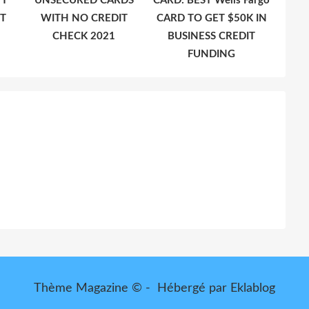
’T
UNSECURED CARDS
CARD: BEST Wells Fargo
T
WITH NO CREDIT
CARD TO GET $50K IN
CHECK 2021
BUSINESS CREDIT
FUNDING
Thème Magazine © - Hébergé par
Eklablog