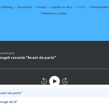
r Eklablog
Top articles
Contact
Signaler un abus
C.G.U.
Rémunération 
Préférences cookies
Purecharts
ngeli raconte "Avant de partir"
vant de partir"
Bouge de là"