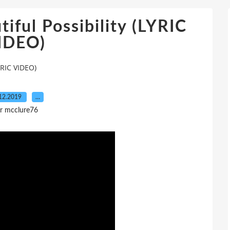
iful Possibility (LYRIC
IDEO)
YRIC VIDEO)
12.2019
…
r mcclure76