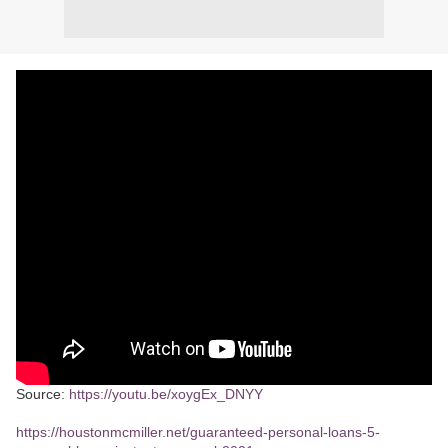
Source:
https://youtu.be/xoygEx_DNYY
https://houstonmcmiller.net/guaranteed-personal-loans-5-