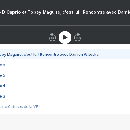
 DiCaprio et Tobey Maguire, c'est lui ! Rencontre avec Dam
bey Maguire, c'est lui ! Rencontre avec Damien Witecka
e 6
e 5
e 4
e 3
s créatrices de la VF !
e 2
e 1