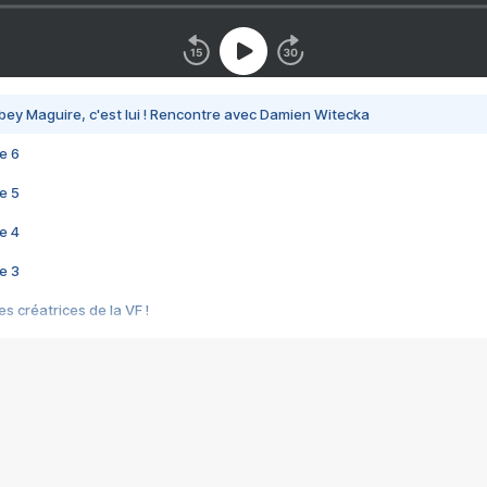
bey Maguire, c'est lui ! Rencontre avec Damien Witecka
e 6
e 5
e 4
e 3
s créatrices de la VF !
e 2
e 1
e Mektoub My Love arrive enfin ! Rencontre avec Shaïn Boumedine et Sal
i : après Toni en famille