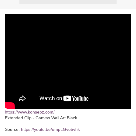
https://www.konsepz.com/
Extended Clip - Canvas Wall Art Black.
Source:
https://youtu.be/umpLGvo5vhk