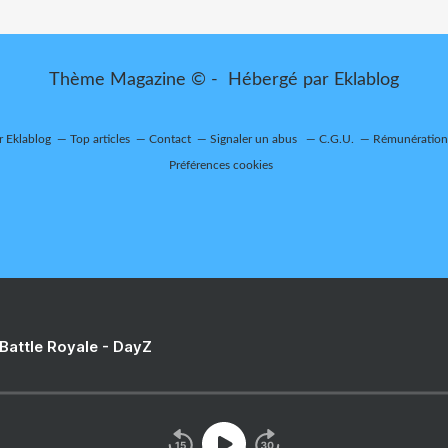
Thème Magazine © - Hébergé par
Eklablog
r Eklablog
Top articles
Contact
Signaler un abus
C.G.U.
Rémunération 
Préférences cookies
 Battle Royale - DayZ