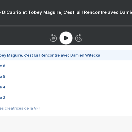
 DiCaprio et Tobey Maguire, c'est lui ! Rencontre avec Dam
bey Maguire, c'est lui ! Rencontre avec Damien Witecka
e 6
e 5
e 4
e 3
s créatrices de la VF !
e 2
e 1