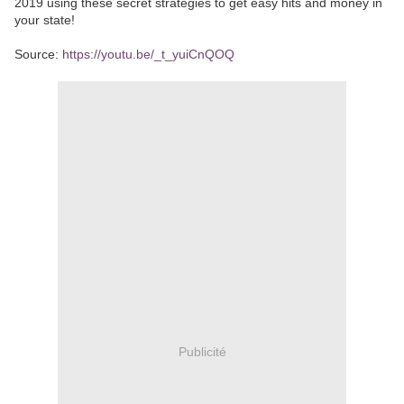
2019 using these secret strategies to get easy hits and money in
your state!
Source:
https://youtu.be/_t_yuiCnQOQ
Publicité